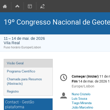
19º Congresso Nacional de Geot
11 – 14 de mai. de 2026
Vila Real
Fuso horário Europe/Lisbon
Event
Visão Geral
menu
Programa Científico
Conference
Começar (Iniciar)
11 de 
Data/hora
information
Chamada para Resumos
Fim
14 de mai. de 2026 
(Abstracts)
All
Europe/Lisbon
times
Registro
Nuno Cristelo
Presidentes
are
Luís Sousa
in
Contact - Gestão
Tiago Miranda
(Chairs)
Europe/Lisbon
plataforma
João Marcelino