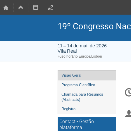
19º Congresso Nac
11 – 14 de mai. de 2026
Vila Real
Fuso horário Europe/Lisbon
Event
Visão Geral
menu
Programa Científico
C
in
Chamada para Resumos
(Abstracts)
Registro
Contact - Gestão
plataforma