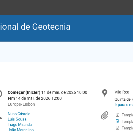
ional de Geotecnia
onference
Vila Real
Local
Começar (Iniciar)
11 de mai. de 2026 10:00
Data/hora
formation
Fim
14 de mai. de 2026 12:00
Quinta de 
All
Europe/Lisbon
Ir para o 
times
Nuno Cristelo
Presidentes
Materi
Templ
are
Luís Sousa
Templ
in
Tiago Miranda
(Chairs)
Europe/Lisbon
Templ
João Marcelino