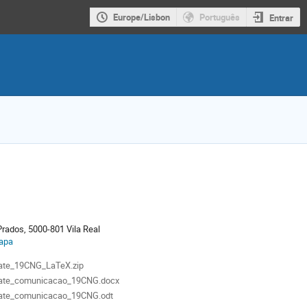
Europe/Lisbon
Português
Entrar
ização
Prados, 5000-801 Vila Real
mapa
ais
ate_19CNG_LaTeX.zip
ate_comunicacao_19CNG.docx
ate_comunicacao_19CNG.odt