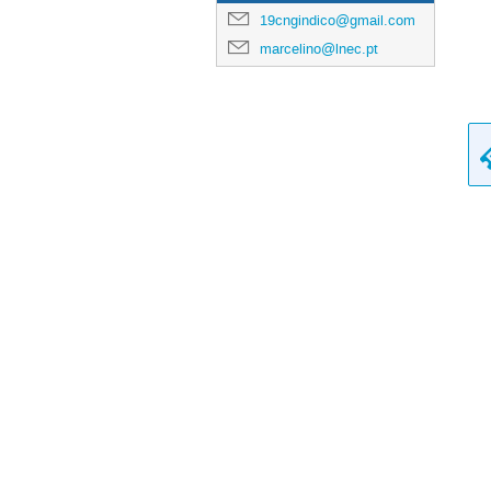
19cngindico@gmail.com
marcelino@lnec.pt